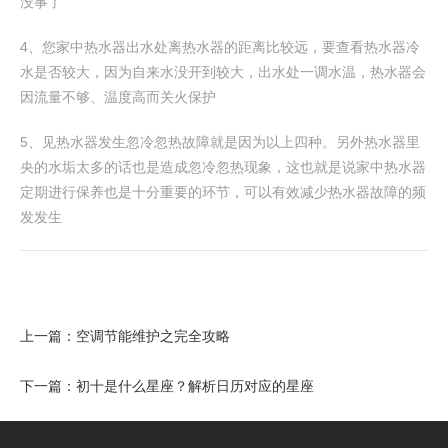
没事了
4、您家中热水器出水处离热水器的距离比较远，要查看热水器冷
水是否较大，因为自来水没开到较大，出水处一调水温，热水器会
因流量不够、温度高而关火保护
5、见热水器发生忽冷忽热故障就是因为以上四种。另外热水器里
央的水垢太多的话也是造成忽冷忽热现象，这也就是说家中热水器
定期进行保养也是十分重要的环节，可以有效减少热水器故障的频
发发生
上一篇：
空调节能维护之完全攻略
下一篇：
初十是什么星座？解析日历对应的星座