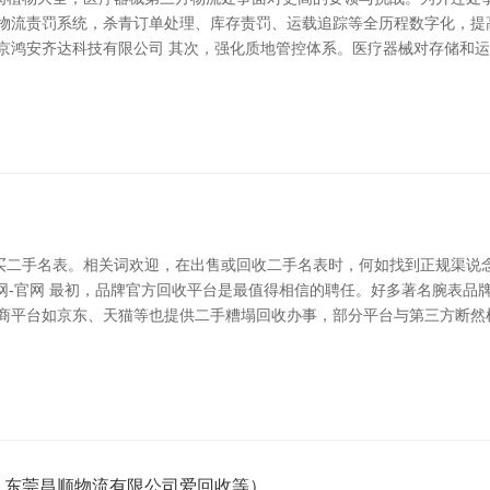
能物流责罚系统，杀青订单处理、库存责罚、运载追踪等全历程数字化，提
北京鸿安齐达科技有限公司 其次，强化质地管控体系。医疗器械对存储和
买二手名表。相关词欢迎，在出售或回收二手名表时，何如找到正规渠说
信息网-官网 最初，品牌官方回收平台是最值得相信的聘任。好多著名腕表
电商平台如京东、天猫等也提供二手糟塌回收办事，部分平台与第三方断然
、东莞昌顺物流有限公司爱回收等）