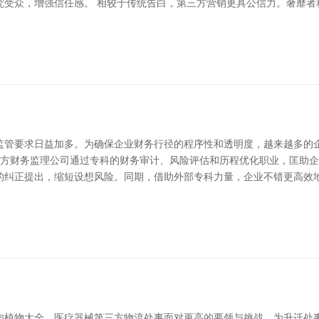
究受众，增强信任感。 相较于传统告白，第三方营销更具公信力。奢靡者
监管要求日益加多。为确保企业财务行径的程序性和透明度，越来越多的
第三方财务监理公司通过专科的财务审计、风险评估和历程优化职业，匡助
的纠正提出，缩短设想风险。同期，借助外部专科力量，企业不错更高效
肉植物大全，医疗器械第三方物流处事面对更高的要领与挑战。为升迁处