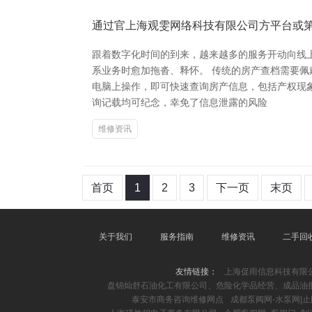
通过官上海观雯网络科技有限公司方平台或
跟着数字化时间的到来，越来越多的服务开动向线
系业务时愈加拖沓、释怀。 传统的房产查档需要
电脑上操作，即可快速查询房产信息，包括产权现
询记载均可纪念，幸免了信息泄露的风险
维修资讯
首页
1
2
3
下一页
末页
关于我们
服务指南
维修资讯
二手回
友情链接：
上海促雨信息科技有限
盘锦灿舒石油化工有限公司、危险化学品经营、成品油
泰安市商务咨询维修网点
成都泵阀网-水泵网|止