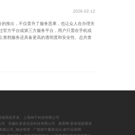
2026-02-12
务的推出，不仅晋升了服务恶果，也让众人在办理关
过官方平台或第三方服务平台，用户只需在手机或
上查档服务还具备更高的透明度和安全性。总共查
商城系统开发、上海神千科技有限公司
公司
安徽红多多信息科技有限公司
麦香网-新发现新视觉
有限公司_物业管理
广西南宁桑拿论坛 南宁品茶网