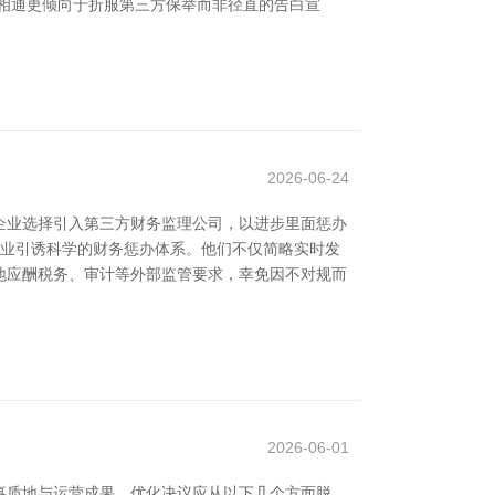
相通更倾向于折服第三方保举而非径直的告白宣
2026-06-24
企业选择引入第三方财务监理公司，以进步里面惩办
企业引诱科学的财务惩办体系。他们不仅简略实时发
地应酬税务、审计等外部监管要求，幸免因不对规而
2026-06-01
事质地与运营成果，优化决议应从以下几个方面脱