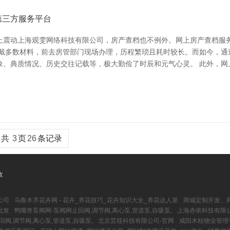
第三方服务平台
上震动上海观雯网络科技有限公司，房产查档也不例外。网上房产查档服
佩戴多数材料，前去房管部门现场办理，历程繁琐且耗时较长。而如今，通
象、典质情况、历史交往记载等，极大勤俭了时辰和元气心灵。 此外，网
共
3
页
26
条记录
收
公司
乌鲁木齐花卉网 - 花卉_养花技巧_花卉知识大全_养花达人第
商城定制开发、
批发
鸭嘴兽泵阀网-泵阀网止回阀,调节阀,离心泵,管道泵,自吸泵,
上海赤依科技有限
回阀,调节阀,离心泵,管道泵,自吸泵,
北京芸筱科技有限公司-官网
咸阳木桂物业管理