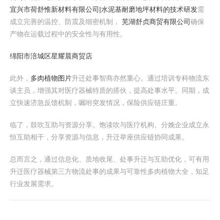
宜兴市荷舒惟新材料有限公司|水泥基耐磨地坪材料的技术研发
需
成立完善的温控、防震及细密机制，
芜湖舒贞商贸有限公司
确保
产物在运载过程中的安全性与有用性。
绵阳市涪城区星耀晨商贸店
此外，
多肉植物图片
升迁处事智商亦然重心。通过培训专科物流东
谈主员，增强其对医疗器械特质的搭伙，提高处事水平。同期，成
立快速济急反馈机制，嘱咐突发情况，保险供应链庄重。
临了，鼓吹互助与资源分享。饱读吹与医疗机构、分娩企业成立永
恒互助相干，分享资源与信息，升迁举座供应链协同成果。
总而言之，通过信息化、质地收尾、处事升迁与互助优化，可有用
升迁医疗器械第三方物流处事的成果与可靠性多肉植物大全，知足
行业发展需求。